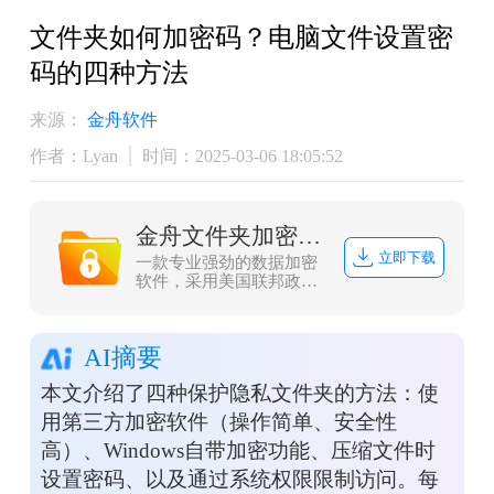
文件夹如何加密码？电脑文件设置密
码的四种方法
来源：
金舟软件
作者：Lyan
时间：2025-03-06 18:05:52
金舟文件夹加密大师
立即下载
一款专业强劲的数据加密
软件，采用美国联邦政府
的一种区块加密标准-AES
加密，加密速度快、安全
性高、资源消耗低，不仅
AI摘要
拥有文件（夹）加密、解
密、打开等功能，而且本
本文介绍了四种保护隐私文件夹的方法：使
地加密/解密，更安全，更
高效，同时界面简洁，操
用第三方加密软件（操作简单、安全性
作方便，一用即会，让金
高）、Windows自带加密功能、压缩文件时
舟文件夹加密大师成为您
文件(夹)加密的好帮手！
设置密码、以及通过系统权限限制访问。每