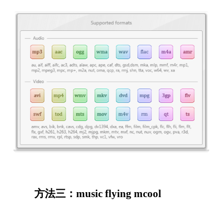
　　方法三：music flying mcool