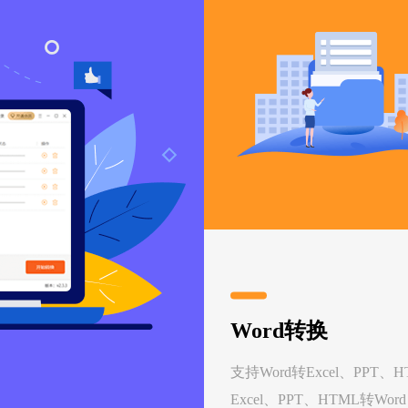
Word转换
支持Word转Excel、PPT、
Excel、PPT、HTML转Wo