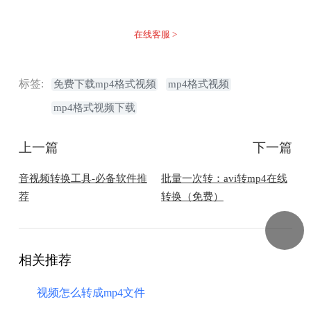
在线客服 >
标签:
免费下载mp4格式视频
mp4格式视频
mp4格式视频下载
上一篇
下一篇
音视频转换工具-必备软件推
批量一次转：avi转mp4在线
荐
转换（免费）
相关推荐
​视频怎么转成mp4文件