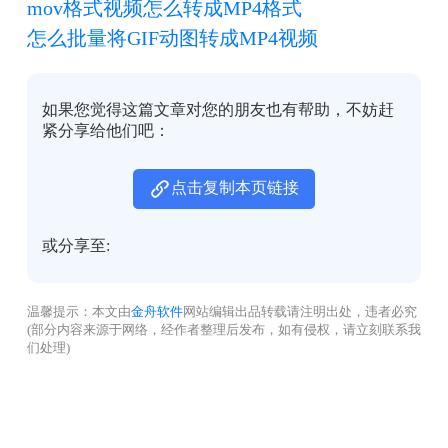
mov格式视频怎么转成MP4格式
怎么批量将GIF动图转成MP4视频
如果您觉得这篇文章对您的朋友也有帮助，不妨赶
紧分享给他们吧：
点击复制本页链接
或分享至:
温馨提示：本文由
金舟软件
网站编辑出品转载请注明出处，违者必究
(部分内容来源于网络，经作者整理后发布，如有侵权，请立刻联系我
们处理)
没有找到您需要的答案？
不着急，我们有专业的在线客服为您解答！