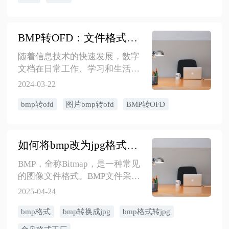
留原始画质但体积较大，ICON则
专门用于制作图标。那么，如何
快速且轻松地将图片转换为JPG、
BMP转OFD：文件格式转换的新趋势
PNG、BMP、ICON等格式呢？接
下来，就为大家带来一份全攻
​随着信息技术的快速发展，数字
略，让你无论在何种需求下，都
文档在日常工作、学习和生活中
能一键搞定图片格式转换。
的地位越来越重要。为了满足不
2024-03-22
同场景下的需求，文件格式转换
bmp转ofd
图片bmp转ofd
BMP转OFD
成为了一项至关重要的技术。今
天，我们就来谈谈BMP转OFD这
一文件格式转换的新趋势。
如何将bmp改为jpg格式？关于bmp格式的5种方法
BMP，全称Bitmap，是一种常见
的图像文件格式。BMP文件采用
位图存储方式，直接记录每个像
2025-04-24
素的颜色信息，不进行压缩处
bmp格式
bmp转换成jpg
bmp格式转jpg
理，因此bmp格式图像质量偏高，
但文件体积通常较大