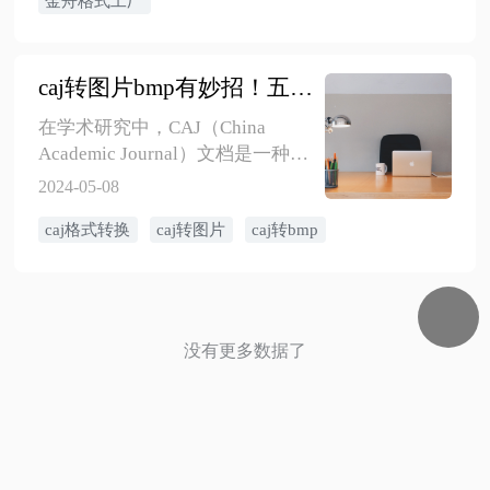
金舟格式工厂
caj转图片bmp有妙招！五步解决CAJ格式转换问题
​在学术研究中，CAJ（China
Academic Journal）文档是一种常
见的文献格式。然而，有时我们
2024-05-08
需要将这些文档转换为图片格
caj格式转换
caj转图片
caj转bmp
式，如BMP，以便于在各种设备
和平台上查看和分享。下面，我
们将详细介绍如何将CAJ文档转换
为高质量的BMP格式图片。 首
先，你需要一个可以完成这项任
没有更多数据了
务的在线工具或软件。金舟CAJ转
换器是一个很好的选择，它提供
了将CAJ文档转换为BMP格式图片
的功能。