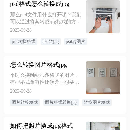
如何快速查看arw图片或者转成jpg
​psd格式怎么转换成jpg
格式。
那么psd文件用什么打开呢？我们
可以通过将其转成jpg格式的方式
解决，jpg格式大部分设备都是可
2023-09-28
以正常打开的，那么以下几种方
pdf转换格式
psd转jpg
psd转图片
法可以帮助你将psd转成jpg格式，
一起来学习下吧！
怎么转换图片格式jpg
平时会接触到很多格式的图片，
有些格式兼容性比较差，想要解
决兼容性的问题，将格式转成jpg
2023-09-28
格式是其中一种方法。那么ps上
图片转换格式
图片格式转换jpg
转换图片格式
怎么转换图片格式为jpg，这里将
方法分享如下。
​如何把照片换成jpg格式