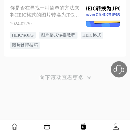
你是否在寻找一种简单的方法来
将HEIC格式的图片转换为JPG格
式？在Windows系统中，这里有一
2024-07-30
份完整的指南，教你如何快速、
HEIC转JPG
图片格式转换教程
HEIC格式
轻松地完成这一任务。无论你是
使用内置工具还是第三方应用程
图片处理技巧
序，我们都会详细介绍每一个步
骤，并提供最佳工具的推荐，帮
助你高效地进行格式转换。告别
兼容性问题，让你的图片在所有
向下滚动查看更多
设备上无缝显示！