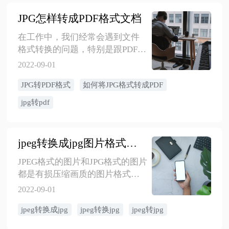
JPG怎样转成PDF格式文档
在工作中，我们经常会遇到文件
格式转换的问题，特别是跟PDF格
式相关的，现在越来越多的人使
2022-09-01
用PDF格式文档，但是对于具体的
JPG转PDF格式
如何将JPG格式转成PDF
操作还不是特别熟悉，遇到JPG转
成PDF的问题很多人不知道怎么解
jpg转pdf
决，下面小编就分享一个简单的
方法实现，具体请看以下内容。
jpeg转换成jpg图片格式操作技巧
JPEG格式的图片和JPG格式的图片
都是有损压缩画质的图片格式，
二者没有多大的区别，但网上一
2022-09-01
些系统操作时要求图片文件的后
jpeg转换成jpg
jpeg转换jpg
jpeg转jpg
缀名不能超过三个字符，这个时
候我们就要把JPEG转换成jpg图