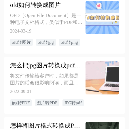
ofd如何转换成图片
OFD（Open File Document）是一
种电子文档格式，类似于PDF和
XPS等格式。OFD格式由中国自主
2024-03-19
研发，具有自主可控、开放共
ofd转图片
ofd转jpg
ofd转png
享、安全可靠等特点，因此在一
些政府和企业领域得到了广泛应
用。然而，由于OFD格式的普及
度相对较低，有时候需要将OFD
怎么把jpg图片转换成pdf格式
文件转换成其他更常见的格式，
将文件传输给客户时，如果都是
比如图片格式（如PNG、JPEG
图片的话会很影响阅读，而且顺
等），以便于在不同设备和平台
序还很容易出现错误。最好的方
2022-09-01
法整理成一份文件，转成PDF格式
jpg转PDF
图片转PDF
JPG转pdf
就是最佳的方式，一起来学习下
图片转成PDF格式的方法吧！
怎样将图片格式转换成PDF文件格式