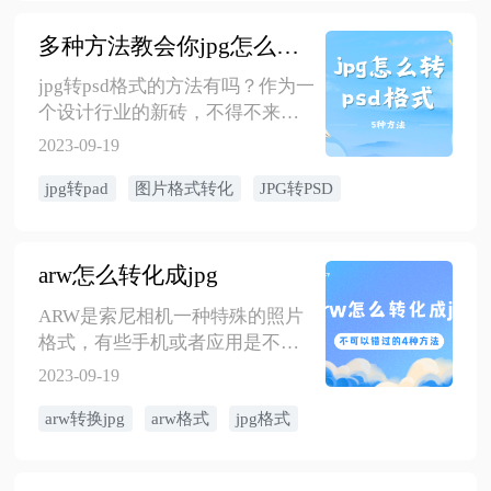
片。那如何才能更加快速地转换
图片呢？小编今天在这里告诉大
多种方法教会你jpg怎么转psd格式
家一个秘诀来解决我们转换的问
jpg转psd格式的方法有吗？作为一
题，那就是用金舟格式工厂转换
个设计行业的新砖，不得不来跟
图片！ 使用金舟格式工厂来转换
大家套近一下关系了！以下是亲
图片是因为它支持多格式转换，
2023-09-19
身使用的5种方法，帮助大家一起
如音频、视频、图片、文档等格
jpg转pad
图片格式转化
JPG转PSD
解决图片格式转换问题。以下是
式都可以在金舟格式工厂中实现
具体步骤：
转换，并且在转换时还可以选择
批量文件一起转换，帮助我们节
arw怎么转化成jpg
省了很多时间，是个非常值得下
载的软件！小伙伴们可以先下载
​ARW是索尼相机一种特殊的照片
软件然后跟小编一起熟悉一下转
格式，有些手机或者应用是不支
换的操作步骤！
持打开这种格式的，如果想要查
2023-09-19
看arw格式，可以使用专业的图片
arw转换jpg
arw格式
jpg格式
编辑工具，或者利用格式转换工
具转换成常用的图片格式jpg进行
查看。下面我们就介绍4种方法，