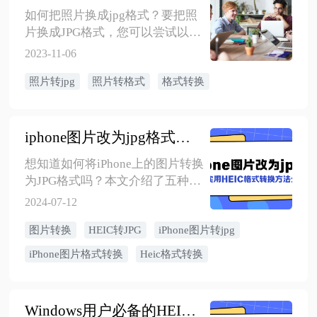
如何把照片换成jpg格式？要把照
片换成JPG格式，您可以尝试以下
几种简单的方法。文件格式转换
2023-11-06
是比较常见的问题，所以如果经
照片转jpg
照片转格式
格式转换
常遇到的话，那么在电脑上安装
相关的软件挺有必要的，能解决
不少问题。
iphone图片改为jpg格式？5种工具轻松解决
想知道如何将iPhone上的图片转换
为JPG格式吗？本文介绍了五种简
单易用的工具，帮助您轻松实现
2024-07-12
HEIC图片格式转换，包括使用金
图片转换
HEIC转JPG
iPhone图片转jpg
舟Heic图片格式转换器和其他图
片处理工具，让您的图片更方便
iPhone图片格式转换
Heic格式转换
地分享和使用。
Windows用户必备的HEIC转换为JPG的技巧！