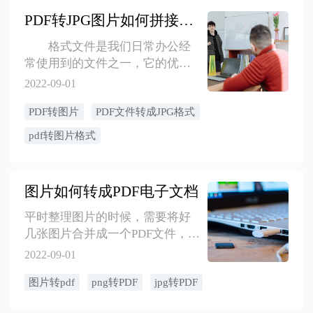
PDF转JPG图片如何拼接成一张
格式文件是我们日常办公经
常使用到的文件之一，它的优点
就是可以在各个平台打开和不会
2022-09-01
被人随意编辑。但阅读起来比较
PDF转图片
PDF文件转成JPG格式
麻烦，所以转成图片会方便很
多，下面是关于PDF转成图片的操
pdf转图片格式
作步骤，一起来看看吧！
图片如何转成PDF电子文档
平时整理图片的时候，需要将好
几张图片合并成一个PDF文件，那
么该如何一键实现呢？以下是具
2022-09-01
体步骤快来试试吧！
图片转pdf
png转PDF
jpg转PDF