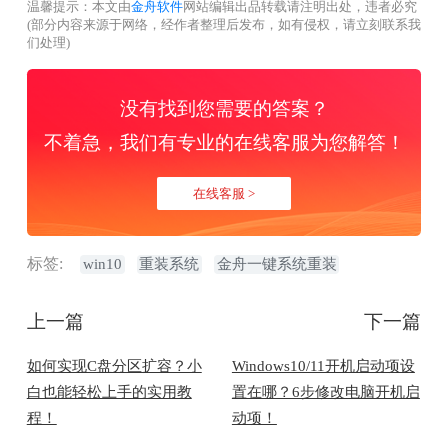
温馨提示：本文由
金舟软件
网站编辑出品转载请注明出处，违者必究
(部分内容来源于网络，经作者整理后发布，如有侵权，请立刻联系我
们处理)
没有找到您需要的答案？
不着急，我们有专业的在线客服为您解答！
在线客服 >
标签:
win10
重装系统
金舟一键系统重装
上一篇
下一篇
​如何实现C盘分区扩容？小
Windows10/11开机启动项设
白也能轻松上手的实用教
置在哪？6步修改电脑开机启
程！
动项！