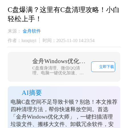
C盘爆满？这里有C盘清理攻略！小白
轻松上手！
来源：
金舟软件
作者：luoqiuyi
时间：2025-11-10 14:23:54
金舟Windows优化大师
立即下载
C盘瘦身清理、微信QQ清
理、电脑一键优化加速、浏
览器缓存清理，大文件搬
家，一款轻量而强大的系统
优化工具，轻松解决C盘爆
AI摘要
红问题
电脑C盘空间不足导致卡顿？别急！本文推荐
四种清理方法，帮你快速释放空间。首选
「金舟Windows优化大师」，一键扫描清理
垃圾文件、搬移大文件、卸载冗余软件，安