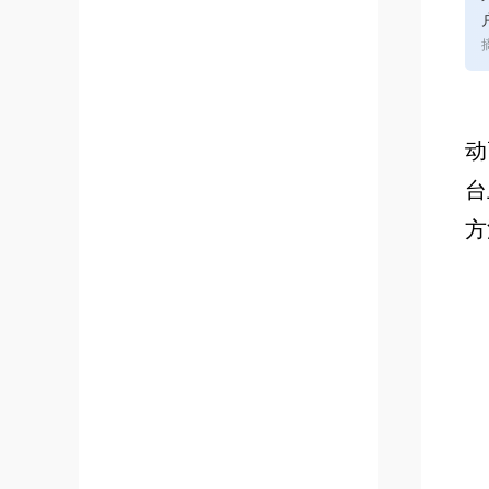
动
台
方