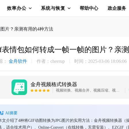
效率办公
系统与恢复
帮助中心
政企服务
的图片？亲测有用的4种方法
gif表情包如何转成一帧一帧的图片？亲
源：
金舟软件
作者：cheerup
时间：2025-03-06 18:06:06
金舟视频格式转换器
视频转换、视频合并、视频压缩、视频转音频、音频转视频、视频分割、视频剪辑、视频倒放、视频调速、视频转图片、GIF转图片、视频旋转，支持mov、mkv、3gp、avi、flv、gif、mkv、mov、mp4、mgp、rmvb、swf、vob、wmv等多种音视频格式相互转换
AI摘要
本文介绍了4种将GIF动图转换为JPG图片的实用方法：金舟视频转换器（操作
具，适合技术用户）、Online-Convert（在线转换，无需安装）、EZG