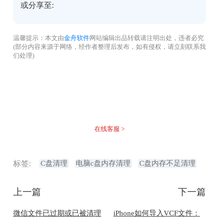
或分享至:
温馨提示：本文由
金舟软件
网站编辑出品转载请注明出处，违者必究
(部分内容来源于网络，经作者整理后发布，如有侵权，请立刻联系我
们处理)
没有找到您需要的答案？
不着急，我们有专业的在线客服为您解答！
在线客服 >
标签:
C盘清理
电脑c盘内存清理
C盘内存不足清理
上一篇
下一篇
微信文件已过期或已被清理
iPhone如何导入VCF文件：