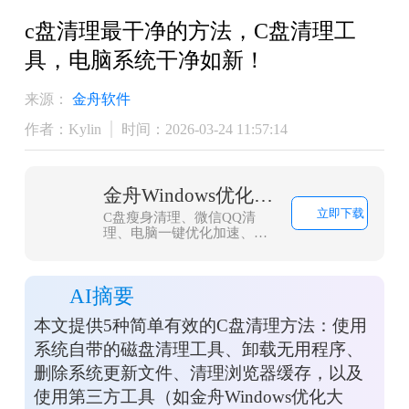
​c盘清理最干净的方法，C盘清理工
具，电脑系统干净如新！
来源：
金舟软件
作者：Kylin
时间：2026-03-24 11:57:14
金舟Windows优化大师
立即下载
C盘瘦身清理、微信QQ清
理、电脑一键优化加速、浏
览器缓存清理，大文件搬
家，一款轻量而强大的系统
优化工具，轻松解决C盘爆
AI摘要
红问题
本文提供5种简单有效的C盘清理方法：使用
系统自带的磁盘清理工具、卸载无用程序、
删除系统更新文件、清理浏览器缓存，以及
使用第三方工具（如金舟Windows优化大