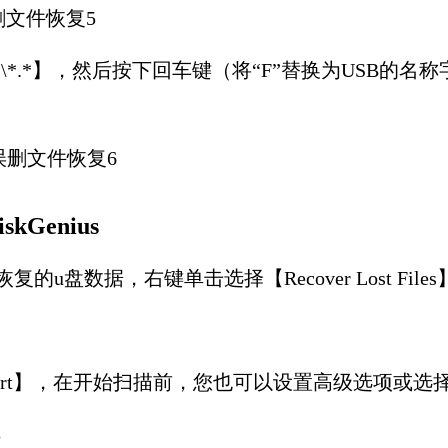
-s /s /d F:\*.*】，然后按下回车键（将“F”替换为
Genius
u盘数据，右键单击选择【Recover Lost File
art】，在开始扫描前，您也可以设置高级选项或选