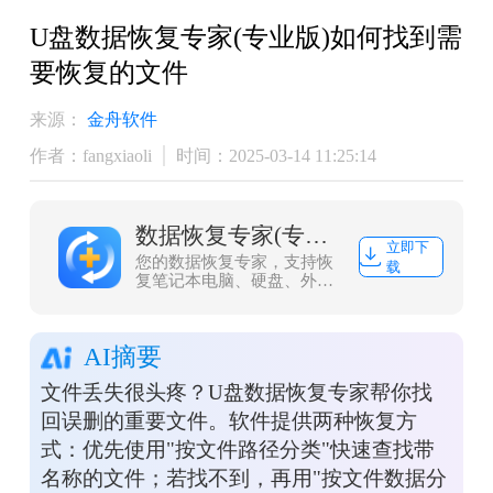
U盘数据恢复专家(专业版)如何找到需
要恢复的文件
来源：
金舟软件
作者：fangxiaoli
时间：2025-03-14 11:25:14
数据恢复专家(专业版)
立即下
您的数据恢复专家，支持恢
载
复笔记本电脑、硬盘、外部
磁盘等多种设备的数据，同
时还支持照片、文件、视
频、音频等多种文件格式的
AI摘要
恢复
文件丢失很头疼？U盘数据恢复专家帮你找
回误删的重要文件。软件提供两种恢复方
式：优先使用"按文件路径分类"快速查找带
名称的文件；若找不到，再用"按文件数据分