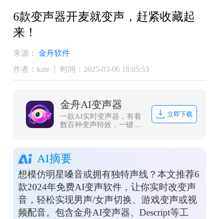
6款变声器开麦就变声，赶紧收藏起
来！
来源：
金舟软件
作者：kate
时间：2025-03-06 18:05:53
金舟AI变声器
立即下载
一款AI实时变声器，有着
数百种变声特效，一键美
化音色、转换性别，可适
配各类游戏和直播软件，
还可以上传音视频文件进
AI摘要
行变声。
想模仿明星嗓音或拥有独特声线？本文推荐6
款2024年免费AI变声软件，让你实时改变声
音，轻松实现男声/女声切换、游戏变声或视
频配音。包含金舟AI变声器、Descript等工