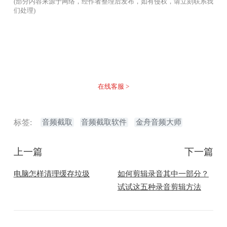
(部分内容来源于网络，经作者整理后发布，如有侵权，请立刻联系我
们处理)
没有找到您需要的答案？
不着急，我们有专业的在线客服为您解答！
在线客服 >
标签:
音频截取
音频截取软件
金舟音频大师
上一篇
下一篇
电脑怎样清理缓存垃圾
如何剪辑录音其中一部分？
试试这五种录音剪辑方法