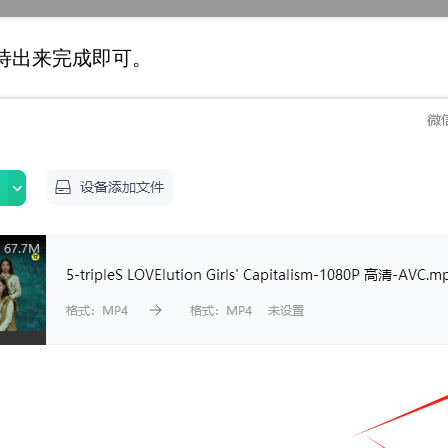
等待出来完成即可。