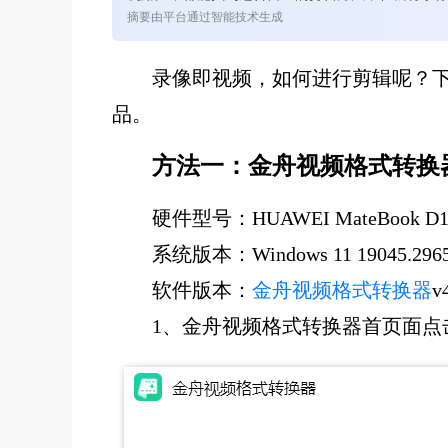
摘要由平台通过智能技术生成
录像即视频，如何进行剪辑呢？
品。
方法一：金舟视频格式转换
硬件型号：HUAWEI MateBook D1
系统版本：Windows 11 19045.296
软件版本：
金舟视频格式转换器
v
1、金舟视频格式转换器首页面点