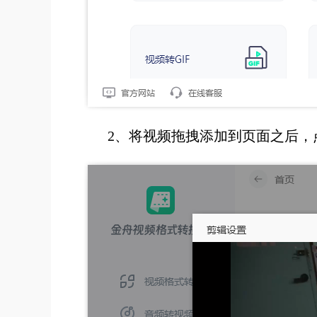
2、将视频拖拽添加到页面之后，