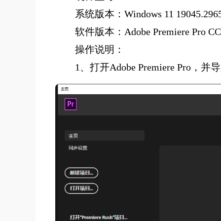
系统版本：Windows 11 19045.296
软件版本：Adobe Premiere Pro CC
操作说明：
1、打开Adobe Premiere P