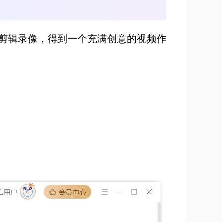
剪辑录像，得到一个充满创意的视频作