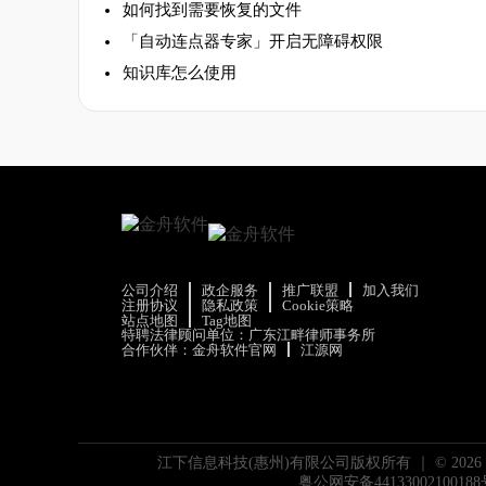
如何找到需要恢复的文件
「自动连点器专家」开启无障碍权限
知识库怎么使用
公司介绍
政企服务
推广联盟
加入我们
注册协议
隐私政策
Cookie策略
站点地图
Tag地图
特聘法律顾问单位：广东江畔律师事务所
合作伙伴：
金舟软件官网
江源网
江下信息科技(惠州)有限公司版权所有 ｜ ©
2026
粤公网安备44133002100188