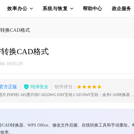
效率办公
系统与恢复
帮助中心
政企服务
DF转换CAD格式
DF转换CAD格式
6 18:05:29
官方正版
纯净安全
软件评分：
CAD版本转换,CAD转PDF,CAD转图片,PDF转CAD,图片转CAD,DWG DXF互转,CAD DWF互转；金舟CAD转换器是一款CAD文件转换处理软件， 操作简便，软件界面简洁明了，可一键批量一键操作；转换速度快，为CAD文件工作者提供便捷的CAD文件处理方案，更效率办公，本地完成转换，更安全。
舟CAD转换器、WPS Office、修改文件后缀、在线转换工具和手动重
作效率。