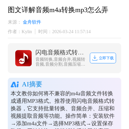
图文详解音频m4a转换mp3怎么弄
来源：
金舟软件
作者：Kylin
时间：2026-03-24 11:57:14
闪电音频格式转换器
立即下载
音频转换,音频合并,视频转
音频,音频分割,音频压缩,
视频音频提取，闪电音频
格式转换器是一款多功能
的音乐音频转换软件，集
AI摘要
合了音频格式转换、音频
合并、视频音频提取、音
本文教你如何将不兼容的m4a音频文件转换
频分割、音频压缩、视频
转音频，调整声音大小等
成通用MP3格式。推荐使用闪电音频格式转
多种功能。
换器，它支持批量转换、音频合并、压缩和
视频提取音频等功能。操作简单：安装软件
→添加m4a文件→选择MP3格式→设置保存