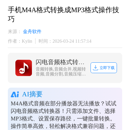
手机M4A格式转换成MP3格式操作技
巧
来源：
金舟软件
作者：Kylin
时间：2026-03-24 11:57:14
闪电音频格式转换器
立即下载
音频转换,音频合并,视频转
音频,音频分割,音频压缩,
视频音频提取，闪电音频
格式转换器是一款多功能
的音乐音频转换软件，集
AI摘要
合了音频格式转换、音频
合并、视频音频提取、音
M4A格式音频在部分播放器无法播放？试试
频分割、音频压缩、视频
转音频，调整声音大小等
闪电音频格式转换器！只需添加文件、选择
多种功能。
MP3格式、设置保存路径，一键批量转换。
操作简单高效，轻松解决格式兼容问题，还