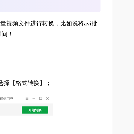
量视频文件进行转换，比如说将avi批
时间！
选择【格式转换】；