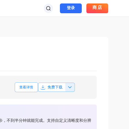
商店
登录
免费下载
查看详情
三步，不到半分钟就能完成。支持自定义清晰度和分辨