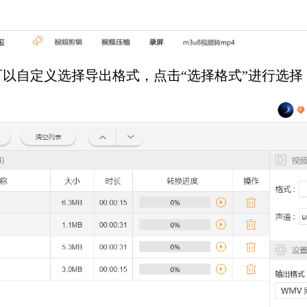
自定义选择导出格式，点击“选择格式”进行选择