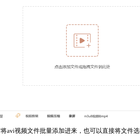
avi视频文件批量添加进来，也可以直接将文件