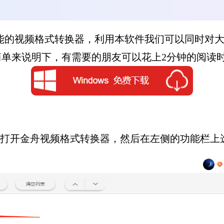
能的视频格式转换器，
利用本软件我们可以同时对大
简单来说明下，有需要的朋友可以花上2分钟的阅读
上打开金舟视频格式转换器，然后在左侧的功能栏上