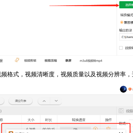
格式，视频清晰度，视频质量以及视频分辨率，选