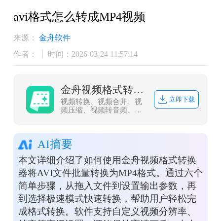
avi格式怎么转成MP4视频
来源：
金舟软件
作者：
时间：2026-03-24 11:57:14
金舟视频格式转换器
立即下载
视频转换、视频合并、视
频压缩、视频转音频、音
频转视频、视频分割、视
频剪辑、视频倒放、视频
调速、视频转图片、GIF
AI摘要
转图片、视频旋转，支持
mov、mkv、3gp、avi、
本文详细介绍了如何使用金舟视频格式转换
flv、gif、mkv、mov、
mp4、mgp、rmvb、swf、
器将AVI文件批量转换为MP4格式。通过六个
vob、wmv等多种音视频
简单步骤，从拖入文件到设置输出参数，再
格式相互转换
到选择极速模式快速转换，帮助用户轻松完
成格式转换。软件支持自定义视频分辨率、