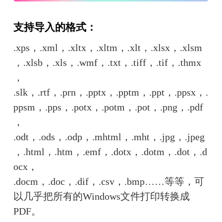
支持导入的格式：
.xps，.xml，.xltx，.xltm，.xlt，.xlsx，.xlsm
，.xlsb，.xls，.wmf，.txt，.tiff，.tif，.thmx
，
.slk，.rtf，.prn，.pptx，.pptm，.ppt，.ppsx，.
ppsm，.pps，.potx，.potm，.pot，.png，.pdf
，
.odt，.ods，.odp，.mhtml，.mht，.jpg，.jpeg
，.html，.htm，.emf，.dotx，.dotm，.dot，.d
ocx，
.docm，.doc，.dif，.csv，.bmp……等等，可
以几乎把所有的Windows文件打印转换成
PDF。