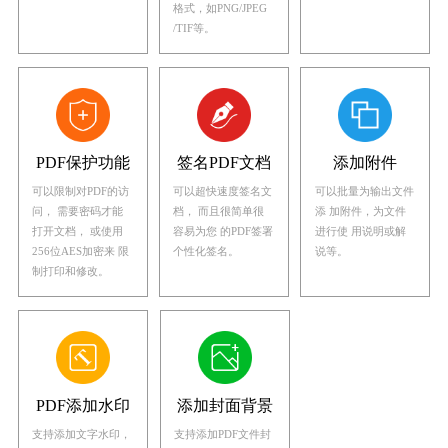
格式，如PNG/JPEG
/TIF等。
PDF保护功能
签名PDF文档
添加附件
可以限制对PDF的访
可以超快速度签名文
可以批量为输出文件
问， 需要密码才能
档， 而且很简单很
添 加附件，为文件
打开文档， 或使用
容易为您 的PDF签署
进行使 用说明或解
256位AES加密来 限
个性化签名。
说等。
制打印和修改。
PDF添加水印
添加封面背景
支持添加文字水印，
支持添加PDF文件封