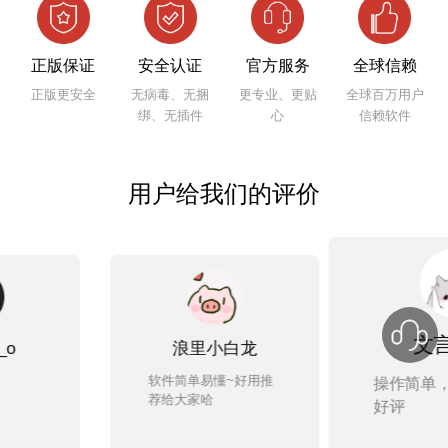
正版保证
安全认证
官方服务
全球信赖
正版更安全
无病毒、无捆
更专业、更贴
全球百万用户
绑、无插件
心
信赖软件
用户给我们的评价
文言予果
小白龙
F
懂~好用推
赞赞
操作简单，非常好用，
哈
pdf
好评