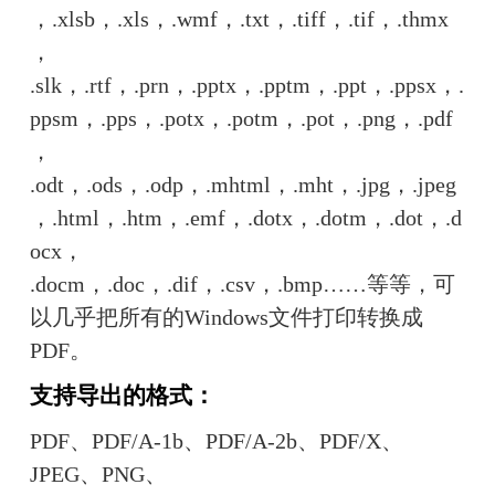
，.xlsb，.xls，.wmf，.txt，.tiff，.tif，.thmx
，
.slk，.rtf，.prn，.pptx，.pptm，.ppt，.ppsx，.
ppsm，.pps，.potx，.potm，.pot，.png，.pdf
，
.odt，.ods，.odp，.mhtml，.mht，.jpg，.jpeg
，.html，.htm，.emf，.dotx，.dotm，.dot，.d
ocx，
.docm，.doc，.dif，.csv，.bmp……等等，可
以几乎把所有的Windows文件打印转换成
PDF。
支持导出的格式：
PDF、PDF/A-1b、PDF/A-2b、PDF/X、
JPEG、PNG、