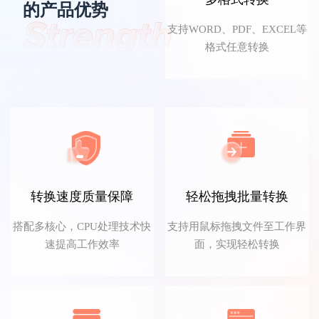
的产品优势
文言予果
支持WORD、PDF、EXCEL等
格式任意转换
转换功能太齐全了，职场必备！
转换速度质量保障
轻松拖拽批量转换
搭配多核心，CPU处理技术快
支持用鼠标拖拽文件至工作界
FDG音信果子
速提高工作效率
面，实现轻松转换
我用来将PDF文件转Word文档，转换速度很
快，而且格式都没有乱，非常方便，赞！