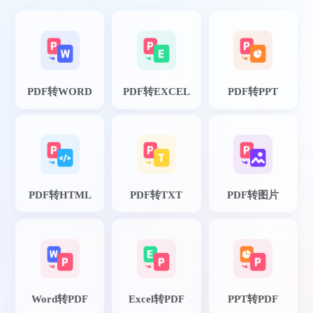
PDF转WORD
PDF转EXCEL
PDF转PPT
PDF转HTML
PDF转TXT
PDF转图片
Word转PDF
Excel转PDF
PPT转PDF