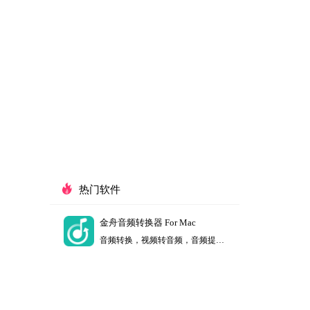
热门软件
金舟音频转换器 For Mac
音频转换，视频转音频，音频提取等多种功能，支持mp3/wav/wma/m4r/m4a/ac3/aac/ogg/flac等常见音频音乐格式转换。