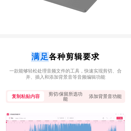
平时喜欢剪辑一些音乐当铃声，剪辑起来也
很方便，平时喜欢剪辑音乐的推荐入手哦！
鱼仙E
白领精英
满足
各种剪辑要求
一款能够轻松处理音频文件的工具，快速实现剪切、合
并、插入和添加背景音等音频编辑功能
功能很强大
等了很久更新了，优化的新功能很强大，降
剪切/保留所选功
复制粘贴内容
添加背景音功能
噪、消除人声效果都不错，已经推荐给同事
能
了。
菜菜菜心-
新媒体运营