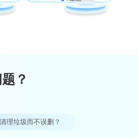
问题？
么清理垃圾而不误删？