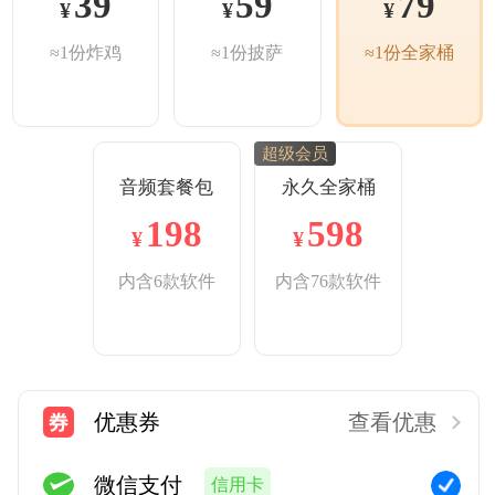
39
59
79
¥
¥
¥
≈1份炸鸡
≈1份披萨
≈1份全家桶
超级会员
音频套餐包
永久全家桶
198
598
¥
¥
内含6款软件
内含76款软件
优惠券
查看优惠
微信支付
信用卡