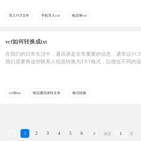
导入VCF文件
手机导入vcf
电话簿vcf
vcf如何转换成txt
在我们的日常生活中，通讯录是非常重要的信息，通常以VC
我们需要将这些联系人信息转换为TXT格式，以便在不同的
是，
vcf转txt
电话通讯录转文本
格式转换
1
2
3
4
5
6
跳至
页