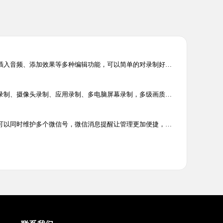
剪切、复制、粘贴、插入音频、添加效果等多种编辑功能，可以简单的对录制好的音频文件重新编辑并制作铃声，为您的生活增添了独特的个性。
电脑屏幕录制、游戏录制、摄像头录制、应用录制、多电脑屏幕录制，多级画质,满足所有主流视频平台画质要求，解决电脑屏幕视频录像辑需求，让电脑录像录屏更轻松
电脑微信多开工具，可以同时维护多个微信号，微信消息提醒让管理更加便捷，可以有效提升客服人员沟通效率，帮助企业用更少的客服，服务更多客户。