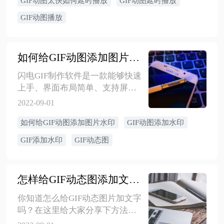
GIF动图太快如何延时播放
GIF动图延时播放
赶紧来看看吧！
GIF动图播放
如何给GIF动图添加图片水印
闪电GIF制作软件是一款能够快速
上手、界面布局简单、支持屏幕
录制的GIF制作软件。下面就给大
2022-09-01
家分享一下如何给GIF图片添加水
如何给GIF动图添加图片水印
GIF动图添加水印
印吧，详细的操作步骤如下。
GIF添加水印
GIF动态图
怎样给GIF动态图添加文字内容
​你知道怎么给GIF动态图片加文字
吗？在这里给大家分享下方法步
骤，以下是小编整理的详细步