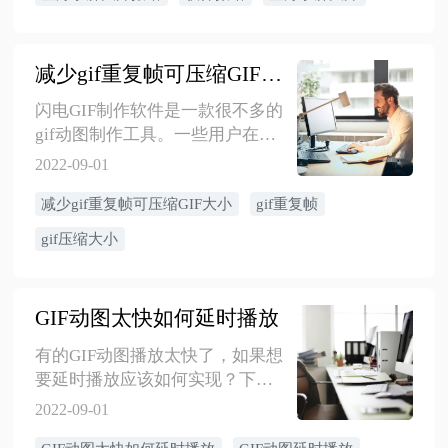
减少gif重复帧可压缩GIF大小操作步骤
闪电GIF制作软件是一款很不多的
gif动图制作工具。一些用户在日
常生活中想知道减少gif重复帧可
2022-09-01
压缩GIF大小的方法。下面金舟小
减少gif重复帧可压缩GIF大小
gif重复帧
编就为您演示减少gif重复帧可压
缩GIF大小的操作步骤。
gif压缩大小
GIF动图太快如何延时播放
有的GIF动图播放太快了，如果想
要延时播放应该如何实现？下面
是关于延时播放GIF动态图的操作
2022-09-01
教程，希望能帮到有需要的人，