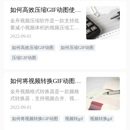
如何高效压缩GIF动图使其变小
金舟视频压缩软件是一款支持批
量减小视频体积的视频压缩工
具，并且能输出高清晰度的视频
2022-09-01
画面，让您的视频存储节省了空
如何高效压缩GIF动图
如何压缩GIF动图
间资源。
压缩GIF动图
如何将视频转换GIF动图格式
金舟视频格式转换器是一款频格
式转换器，支持视频合并、视频
格式转换、视频转成GIF等功能，
2022-09-01
软件界面简洁，操作简单，是您
如何将视频转换GIF动图
视频转gif
视频转换gif
提高工作效率的好帮手。