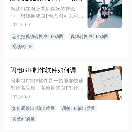
当我们在网上看到喜欢的视频
时，想转换成GIF动态图可以利用
该软件进行转换，下面小编就以
2022-09-01
闪电GIF制作软件为例来详细解决
怎么把视频转换成GIF动图
视频转换成GIF动图
一下操作步骤，一起来学习学习
吧！
视频转GIF
闪电GIF制作软件如何调整GIF的输出质量
闪电GIF制作软件是一款能够快速
制作高品质，高质量的GIF制作软
件。有时候，经过编辑后的gif动
2022-09-01
图质量会变差，那么我们可以选
如何调整GIF输出质量
调整GIF输出质量
择适当的调整GIF输出质量，尽可
能的保留其原质量，可是应该如
调整gif质量
何实现呢？下面就一起来看看
吧！