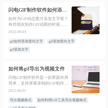
闪电GIF制作软件如何添加竖向的文字
如何为GIF动态图片添加文字呢？
有些朋友制作GIF动图的时候，肯
定会遇到这个问题。然而，添加
2022-09-01
的文字水印绝大部分是横向的，
gif如何添加竖向文字
gif添加竖向文字
那么如果想要添加竖向的，应该
如何操作呢？文字的方向可以自
gif添加文字
由选择吗？那么接下来，为了帮
助大家解决这个困惑，我们下面
一起来看看，是如何实现的吧！
如何将gif导出为视频文件
闪电GIF制作软件是一款界面布局
简单，支持屏幕录制的GIF制作软
件。今天来跟大家讲讲如何将gif
2022-09-01
导出为视频文件。希望对您有所
导出视频格式
如何利用GIF工具导出视频格式
帮助。