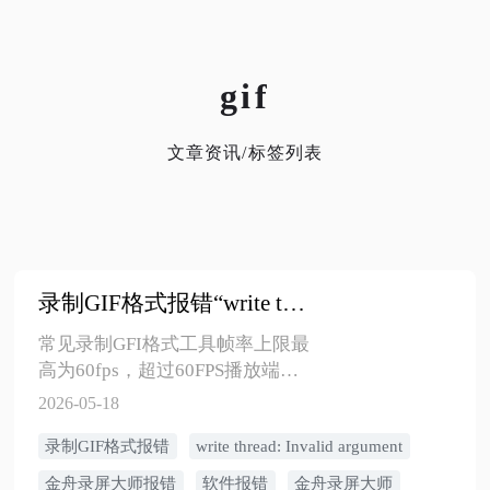
gif
文章资讯/标签列表
录制GIF格式报错“write thread: Invalid argument”怎么解决
​常见录制GFI格式工具帧率上限最
高为60fps，超过60FPS播放端会
强制降到30～50fps，且可能存在
2026-05-18
播放变快或其它异常等。实用结
录制GIF格式报错
write thread: Invalid argument
论：需要使用金舟录屏大师流畅
兼容建议选择30fps
金舟录屏大师报错
软件报错
金舟录屏大师