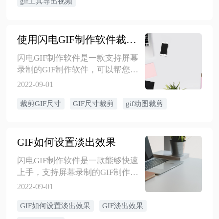
gif工具导出视频
使用闪电GIF制作软件裁剪GIF尺寸
闪电GIF制作软件是一款支持屏幕
录制的GIF制作软件，可以帮您制
作出高品质的GIF图。处理GIF动
2022-09-01
图时，我们应该如何裁剪GIF动图
裁剪GIF尺寸
GIF尺寸裁剪
gif动图裁剪
的尺寸呢？那么接下来，在这里
就送上详细的操作步骤，希望能
帮到大家！
GIF如何设置淡出效果
闪电GIF制作软件是一款能够快速
上手，支持屏幕录制的GIF制作软
件。在使用过程中，如果需要给
2022-09-01
GIF添加一个淡出效果，应该如何
GIF如何设置淡出效果
GIF淡出效果
实现呢？接下来小编分享详细的