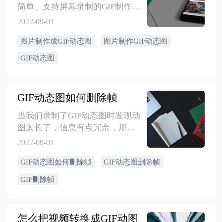
简单、支持屏幕录制的GIF制作软
件。如果你想将一些静态图片制
2022-09-01
作成GIF动图，那么以下方法步骤
图片制作成GIF动态图
图片制作GIF动态图
可以帮到你，赶紧来看看吧！
GIF动态图
GIF动态图如何删除帧
​当我们录制了GIF动态图时发现动
图太长了，信息有点冗余，那么
想要缩减一些，应该怎样处理
2022-09-01
呢？遇到这种问题，我们可以对
GIF动态图如何删除帧
GIF动态图删除帧
删除其中一些重复或者相似度高
的真画面，那么怎样删除部分帧
GIF删除帧
呢？下面请看以下详细介绍！
怎么把视频转换成GIF动图