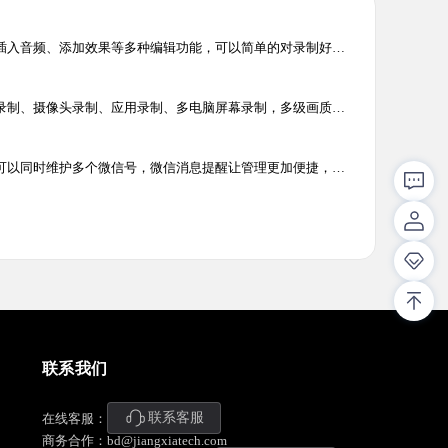
剪切、复制、粘贴、插入音频、添加效果等多种编辑功能，可以简单的对录制好的音频文件重新编辑并制作铃声，为您的生活增添了独特的个性。
电脑屏幕录制、游戏录制、摄像头录制、应用录制、多电脑屏幕录制，多级画质,满足所有主流视频平台画质要求，解决电脑屏幕视频录像辑需求，让电脑录像录屏更轻松
电脑微信多开工具，可以同时维护多个微信号，微信消息提醒让管理更加便捷，可以有效提升客服人员沟通效率，帮助企业用更少的客服，服务更多客户。
联系我们
联系客服
在线客服：
商务合作：bd@jiangxiatech.com