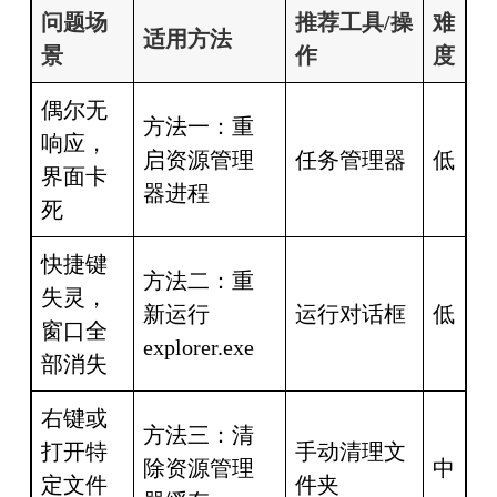
问题场
推荐工具/操
难
适用方法
景
作
度
偶尔无
方法一：重
响应，
启资源管理
任务管理器
低
界面卡
器进程
死
快捷键
方法二：重
失灵，
新运行
运行对话框
低
窗口全
explorer.exe
部消失
右键或
方法三：清
打开特
手动清理文
除资源管理
中
定文件
件夹