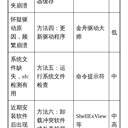
器缓存
夹崩溃
怀疑驱
动原
方法四：更
金舟驱动大
低
因，频
新驱动程序
师
繁崩溃
系统文
件缺
方法五：运
失，sfc
行系统文件
命令提示符
中
检测有
检查
用
近期安
方法六：卸
装软件
ShellExView
中
载冲突软件
后出现
等
高