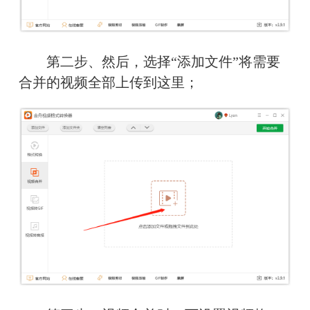
　　第二步、然后，选择“添加文件”将需要
合并的视频全部上传到这里；