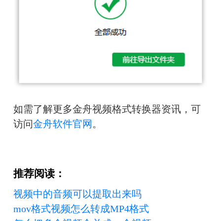
如需了解更多金舟视频格式转换器资讯，可
访问
金舟软件官网
。
推荐阅读：
视频中的音频可以提取出来吗
mov格式视频怎么转成MP4格式