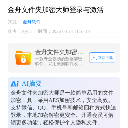
金舟文件夹加密大师登录与激活
来源：
金舟软件
作者：Kylin
时间：2026-03-24 11:57:14
金舟文件夹加密大师
立即下载
一款专业强劲的数据加密
软件，采用美国联邦政府
的一种区块加密标准-AES
加密，加密速度快、安全
性高、资源消耗低，不仅
AI摘要
拥有文件（夹）加密、解
密、打开等功能，而且本
金舟文件夹加密大师是一款简单易用的文件
地加密/解密，更安全，更
高效，同时界面简洁，操
加密工具，采用AES加密技术，安全高效。
作方便，一用即会，让金
支持微信、QQ、手机号和邮箱四种方式快速
舟文件夹加密大师成为您
文件(夹)加密的好帮手！
登录，本地加密解密更安全。开通会员可解
锁更多功能，轻松保护个人隐私文件。