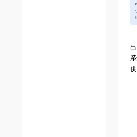
出
系
供