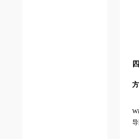
方
W
导