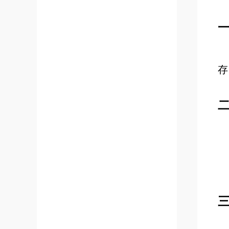
一
存
二