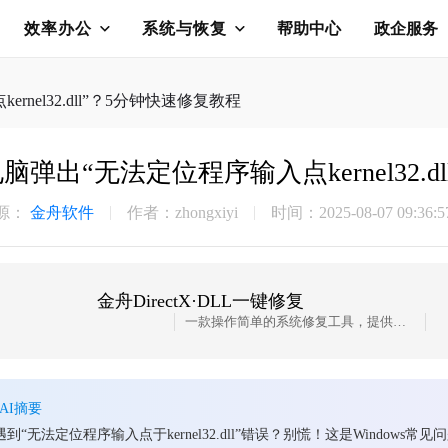
效率办公
系统与恢复
帮助中心
政企服务
nel32.dll”？5分钟快速修复教程
脑弹出“无法定位程序输入点kernel32.
源：
金舟软件
作者：zhongxiyi
时间：2025-08-07 09:36:5
金舟DirectX·DLL一键修复
一款操作简单的系统修复工具，提供全面扫描、DirectX、运行库、系统DLL、手动修复五大模式，修复在电脑运行过程中，因dll文件异常导致的运行故障问题，提供稳定、可靠的修复服务。无论是常用的办公软件还是热门的游戏，若出现因dll文件缺失导致的报错，只需轻轻一点，我们的工具即可迅速定位并修复问题，让你的软件和游戏重新焕发活力！无需计算机基础，小白用户也能轻松使用，只需几步即可完成修复过程。
AI摘要
遇到“无法定位程序输入点于kernel32.dll”错误？别慌！这是Windo