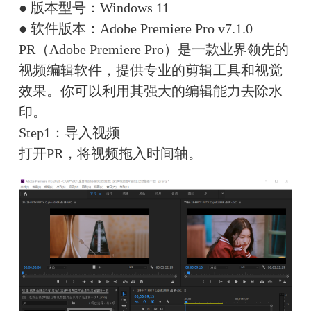
● 版本型号：Windows 11
● 软件版本：Adobe Premiere Pro v7.1.0
PR（Adobe Premiere Pro）是一款业界领先的
视频编辑软件，提供专业的剪辑工具和视觉
效果。你可以利用其强大的编辑能力去除水
印。
Step1：导入视频
打开PR，将视频拖入时间轴。