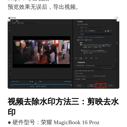
预览效果无误后，导出视频。
视频去除水印方法三：剪映去水
印
● 硬件型号：荣耀 MagicBook 16 Proz