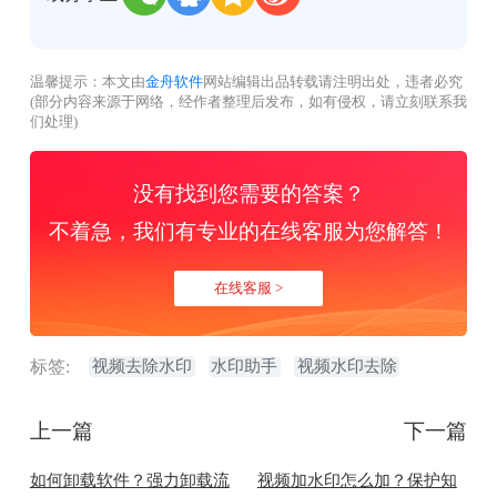
温馨提示：本文由
金舟软件
网站编辑出品转载请注明出处，违者必究
(部分内容来源于网络，经作者整理后发布，如有侵权，请立刻联系我
们处理)
没有找到您需要的答案？
不着急，我们有专业的在线客服为您解答！
在线客服 >
标签:
视频去除水印
水印助手
视频水印去除
上一篇
下一篇
如何卸载软件？强力卸载流
视频加水印怎么加？保护知