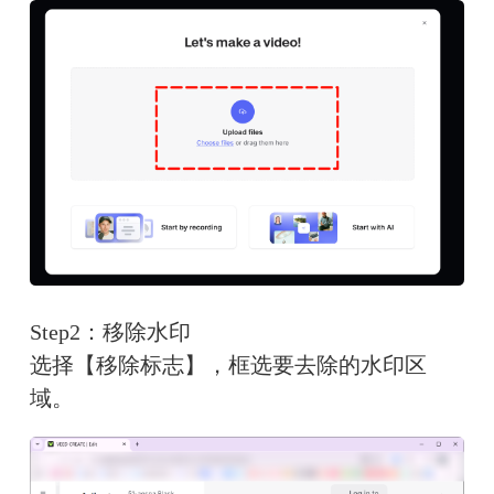
Step2：移除水印
选择【移除标志】，框选要去除的水印区
域。