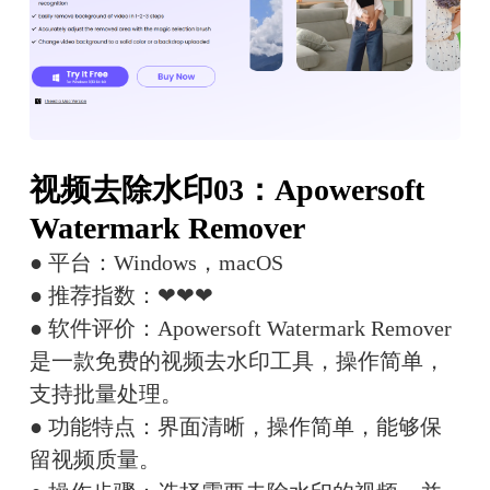
视频去除水印03：Apowersoft
Watermark Remover
● 平台：Windows，macOS
● 推荐指数：❤❤❤
● 软件评价：Apowersoft Watermark Remover
是一款免费的视频去水印工具，操作简单，
支持批量处理。
● ‌功能特点‌：界面清晰，操作简单，能够保
留视频质量。