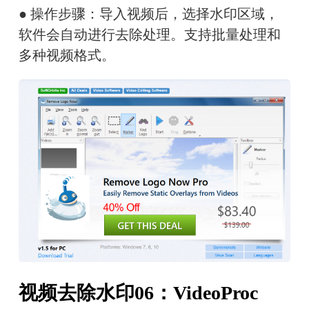
● ‌操作步骤‌：导入视频后，选择水印区域，
软件会自动进行去除处理。支持批量处理和
多种视频格式。
视频去除水印06：VideoProc