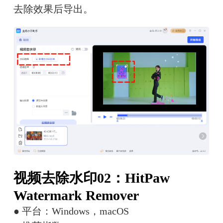
去除效果后导出。
视频去除水印02：HitPaw
Watermark Remover
● 平台：Windows，macOS