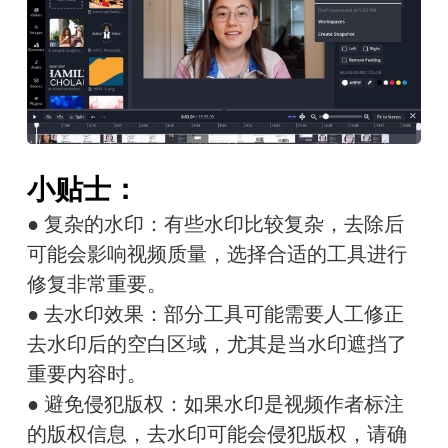
小贴士：
● 复杂的水印：有些水印比较复杂，去除后
可能会影响视频质量，选择合适的工具进行
修复非常重要。
● 去水印效果：部分工具可能需要人工修正
去水印后的空白区域，尤其是当水印遮挡了
重要内容时。
● 避免侵犯版权：如果水印是视频作者标注
的版权信息，去水印可能会侵犯版权，请确