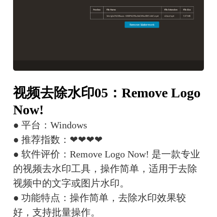
视频去除水印05：Remove Logo
Now!
● 平台：Windows
● 推荐指数：❤❤❤❤
● 软件评价：Remove Logo Now! 是一款专业
的视频去水印工具，操作简单，适用于去除
视频中的文字或图片水印。
● ‌功能特点‌：操作简单，去除水印效果较
好，支持批量操作。