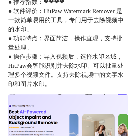
● 推荐指数：❤❤❤❤
● 软件评价：HitPaw Watermark Remover 是
一款简单易用的工具，专门用于去除视频中
的水印。
● ‌功能特点‌：界面简洁，操作直观，支持批
量处理。
● ‌操作步骤‌：导入视频后，选择水印区域，
HitPaw会智能识别并去除水印。可以批量处
理多个视频文件。支持去除视频中的文字水
印和图片水印。