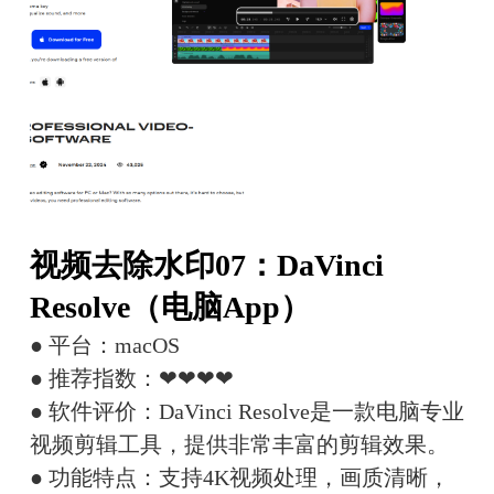
视频去除水印07：DaVinci
Resolve（电脑App）
● 平台：macOS
● 推荐指数：❤❤❤❤
● 软件评价：DaVinci Resolve是一款电脑专业
视频剪辑工具，提供非常丰富的剪辑效果。
● ‌功能特点‌：支持4K视频处理，画质清晰，