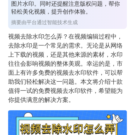
图片水印。同时还提醒注意版权问题，帮你
轻松美化视频，提升创作体验。
摘要由平台通过智能技术生成
视频去除水印怎么弄？在视频编辑过程中，
去除水印是一个常见的需求。无论是从网络
上下载的视频，还是其他来源的素材，水印
往往会影响视频的整体美观。幸运的是，市
面上有许多免费的视频去水印软件，可以帮
助我们轻松解决这一问题。本文将介绍十款
值得一试的免费视频去水印软件，希望能为
你提供满意的解决方案。