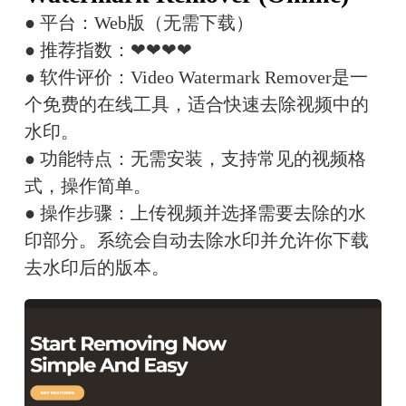
● 平台：Web版（无需下载）
● 推荐指数：❤❤❤❤
● 软件评价：Video Watermark Remover是一
个免费的在线工具，适合快速去除视频中的
水印。
● ‌功能特点‌：无需安装，支持常见的视频格
式，操作简单。
● ‌操作步骤‌：上传视频并选择需要去除的水
印部分。系统会自动去除水印并允许你下载
去水印后的版本。