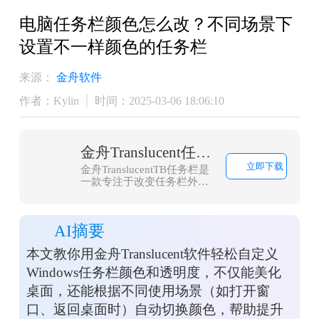
电脑任务栏颜色怎么改？不同场景下
设置不一样颜色的任务栏
来源：
金舟软件
作者：Kylin
时间：2025-03-06 18:06:10
金舟Translucent任务栏
立即下载
金舟TranslucentTB任务栏是
一款专注于改变任务栏外观
效果的工具，提供个性化和
美化电脑桌面的便捷功能，
能让您自由改变任务栏的透
AI摘要
明度、颜色、个性化定制动
态任务栏，实时预览效果。
本文教你用金舟Translucent软件轻松自定义
金舟TranslucentTB任务栏为
您提供了一种简单而有效的
Windows任务栏颜色和透明度，不仅能美化
方式，来打造独具个性且舒
桌面，还能根据不同使用场景（如打开窗
适的电脑桌面环境！
口、返回桌面时）自动切换颜色，帮助提升