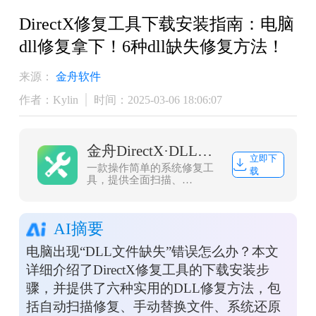
DirectX修复工具下载安装指南：电脑
dll修复拿下！6种dll缺失修复方法！
来源：
金舟软件
作者：Kylin
时间：2025-03-06 18:06:07
金舟DirectX·DLL一键修复
立即下
一款操作简单的系统修复工
载
具，提供全面扫描、
DirectX、运行库、系统
DLL、手动修复五大模式，
修复在电脑运行过程中，因
AI摘要
dll文件异常导致的运行故障
问题，提供稳定、可靠的修
电脑出现“DLL文件缺失”错误怎么办？本文
复服务。无论是常用的办公
软件还是热门的游戏，若出
详细介绍了DirectX修复工具的下载安装步
现因dll文件缺失导致的报
骤，并提供了六种实用的DLL修复方法，包
错，只需轻轻一点，我们的
工具即可迅速定位并修复问
括自动扫描修复、手动替换文件、系统还原
题，让你的软件和游戏重新