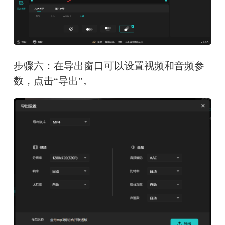
步骤六：在导出窗口可以设置视频和音频参
数，点击“导出”。