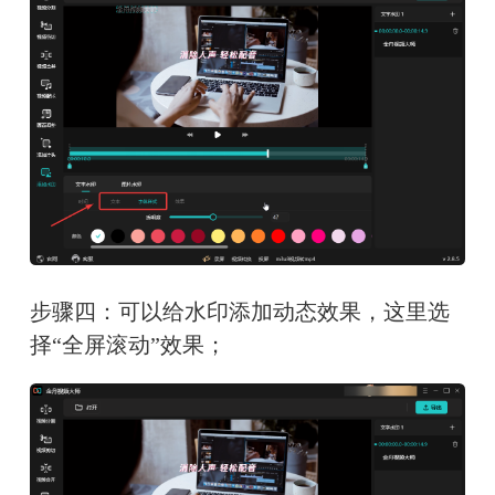
步骤四：可以给水印添加动态效果，这里选
择“全屏滚动”效果；