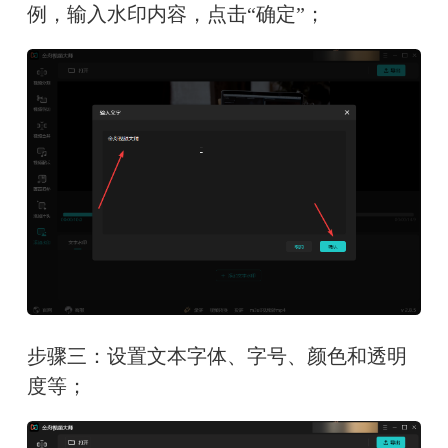
例，输入水印内容，点击“确定”；
步骤三：设置文本字体、字号、颜色和透明
度等；