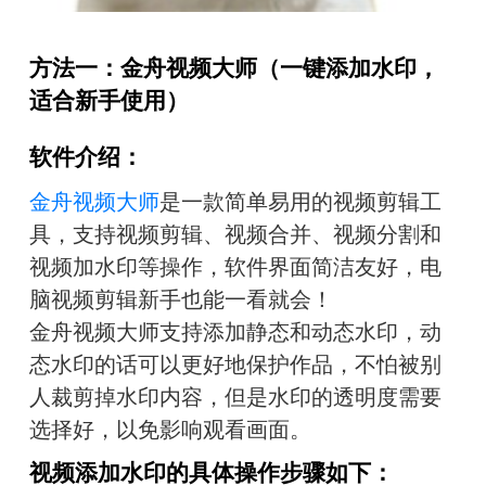
方法一：金舟视频大师（一键添加水印，
适合新手使用）
软件介绍：
金舟视频大师
是一款简单易用的视频剪辑工
具，支持视频剪辑、视频合并、视频分割和
视频加水印等操作，软件界面简洁友好，电
脑视频剪辑新手也能一看就会！
金舟视频大师支持添加静态和动态水印，动
态水印的话可以更好地保护作品，不怕被别
人裁剪掉水印内容，但是水印的透明度需要
选择好，以免影响观看画面。
视频添加水印的具体操作步骤如下：