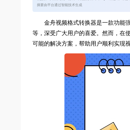
摘要由平台通过智能技术生成
金舟视频格式转换器是一款功能
等，深受广大用户的喜爱。然而，在
可能的解决方案，帮助用户顺利实现