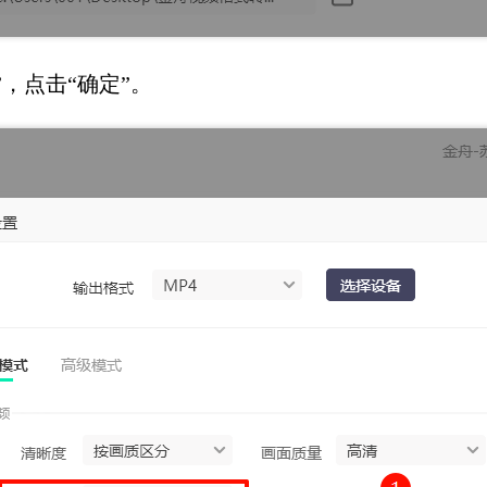
0”，点击“确定”。