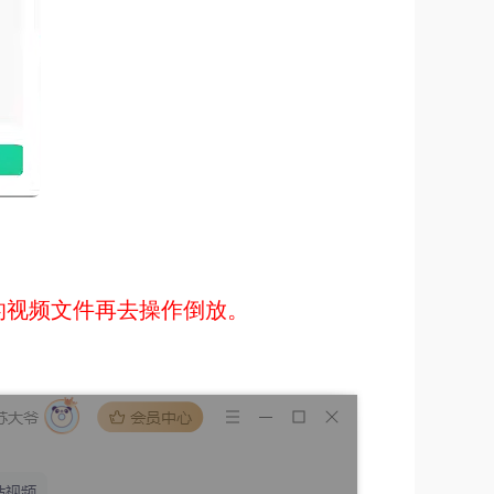
的视频文件再去操作倒放。