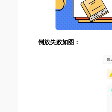
倒放失败如图：