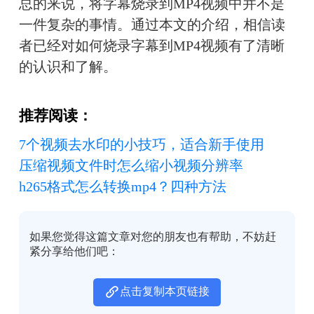
总的来说，将字幕烧录到MP4视频中并不是
一件复杂的事情。通过本文的介绍，相信读
者已经对如何烧录字幕到MP4视频有了清晰
的认识和了解。
推荐阅读：
7个视频去水印的小技巧，适合新手使用
压缩视频文件时怎么缩小视频分辨率
h265格式怎么转换mp4？四种方法
如果您觉得这篇文章对您的朋友也有帮助，不妨赶
紧分享给他们吧：
点击复制本页链接