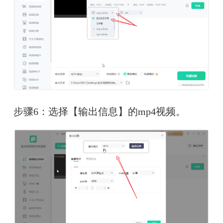
步骤6：选择【输出信息】的mp4视频。