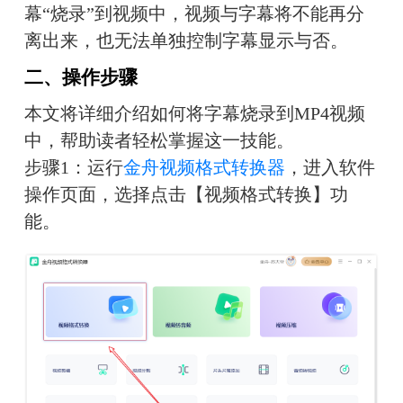
幕“烧录”到视频中，视频与字幕将不能再分
离出来，也无法单独控制字幕显示与否。
二、操作步骤
本文将详细介绍如何将字幕烧录到MP4视频
中，帮助读者轻松掌握这一技能。
步骤1：运行
金舟视频格式转换器
，进入软件
操作页面，选择点击【视频格式转换】功
能。