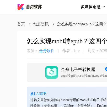
多媒体创意
首页
动态资讯
​怎么实现mobi转epub？这
​怎么实现mobi转epub？这
来源：
金舟软件
作者：kate
时间：2025-0
金舟电子书转换器
epub转pdf/txt,pdf转mobi,epub转m
AI摘要
这篇文章教你如何将Kindle专用的mobi格式电子
转换器（专业易用）、Calibre（免费全能）、Epubo