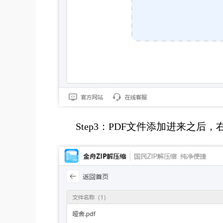
S
t
ep
3：PDF文件添加进来之后