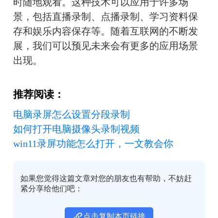
时随地观看。这种技术可以应用于许多场
景，包括直播录制、点播录制、学习资料保
存和娱乐内容保存等。随着互联网的不断发
展，我们可以预见未来会有更多的应用场景
出现。
推荐阅读：
电脑录屏怎么设置分段录制
如何打开电脑摄像头录制视频
win11录屏功能怎么打开，一文教会你
如果您觉得这篇文章对您的朋友也有帮助，不妨赶
紧分享给他们吧：
点击复制本页链接