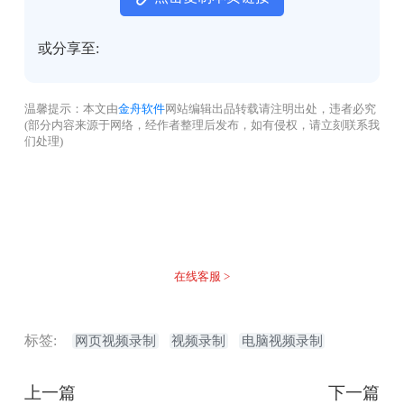
或分享至:
温馨提示：本文由
金舟软件
网站编辑出品转载请注明出处，违者必究
(部分内容来源于网络，经作者整理后发布，如有侵权，请立刻联系我
们处理)
没有找到您需要的答案？
不着急，我们有专业的在线客服为您解答！
在线客服 >
标签:
网页视频录制
视频录制
电脑视频录制
上一篇
下一篇