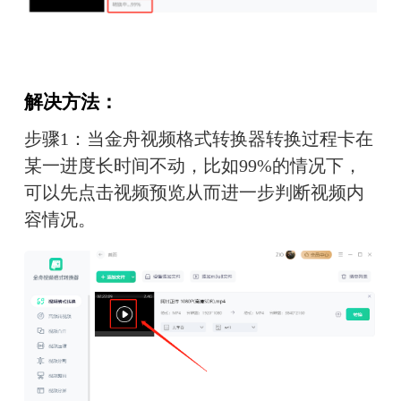
解决方法：
步骤1：当金舟视频格式转换器转换过程卡在
某一进度长时间不动，比如99%的情况下，
可以先点击视频预览从而进一步判断视频内
容情况。