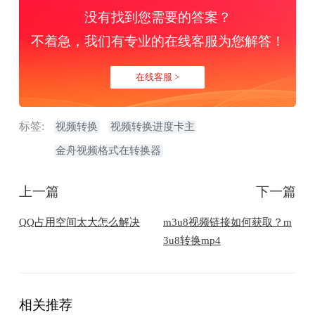
没有找到您需要的答案？
不着急，我们有专业的在线客服为您解答！
在线客服 >
标签:
视频转换
视频转换进度卡主
金舟视频格式在转换器
上一篇
下一篇
QQ占用空间太大怎么解决
m3u8视频链接如何获取？m
3u8转换mp4
相关推荐