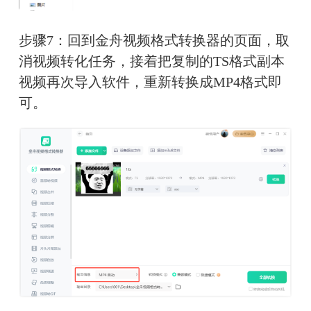
步骤7：回到金舟视频格式转换器的页面，取
消视频转化任务，接着把复制的TS格式副本
视频再次导入软件，重新转换成MP4格式即
可。