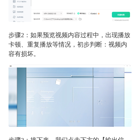
步骤2：如果预览视频内容过程中，出现播放
卡顿、重复播放等情况，初步判断：视频内
容有损坏。
步骤3：接下来，我们点击下方的【输出信