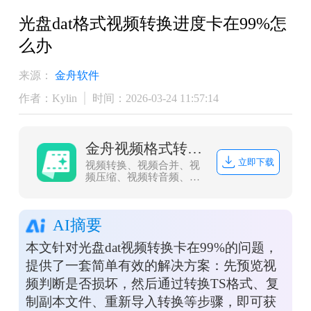
​光盘dat格式视频转换进度卡在99%怎
么办
来源：
金舟软件
作者：Kylin
时间：2026-03-24 11:57:14
金舟视频格式转换器
立即下载
视频转换、视频合并、视
频压缩、视频转音频、音
频转视频、视频分割、视
频剪辑、视频倒放、视频
调速、视频转图片、GIF
AI摘要
转图片、视频旋转，支持
mov、mkv、3gp、avi、
本文针对光盘dat视频转换卡在99%的问题，
flv、gif、mkv、mov、
mp4、mgp、rmvb、swf、
提供了一套简单有效的解决方案：先预览视
vob、wmv等多种音视频
频判断是否损坏，然后通过转换TS格式、复
格式相互转换
制副本文件、重新导入转换等步骤，即可获