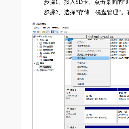
步骤1、接入SD卡。点击桌面的“
步骤2、选择“存储—磁盘管理”。