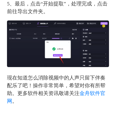
5、最后，点击“开始提取”，处理完成，点击
前往导出文件夹。
现在知道怎么消除视频中的人声只留下伴奏
配乐了吧！操作非常简单，希望对你有所帮
助。更多软件相关资讯敬请关注
金舟软件官
网
。