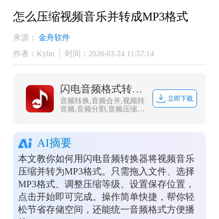
怎么压缩视频音乐并转成MP3格式
来源：
金舟软件
作者：Kylin
时间：2026-03-24 11:57:14
闪电音频格式转换器
立即下载
音频转换,音频合并,视频转
音频,音频分割,音频压缩,
视频音频提取，闪电音频
格式转换器是一款多功能
的音乐音频转换软件，集
AI摘要
合了音频格式转换、音频
合并、视频音频提取、音
本文教你如何用闪电音频转换器将视频音乐
频分割、音频压缩、视频
转音频，调整声音大小等
压缩并转为MP3格式。只需拖入文件、选择
多种功能。
MP3格式、调整压缩等级、设置保存位置，
点击开始即可完成。操作简单快捷，帮你轻
松节省存储空间，还能统一音频格式方便播